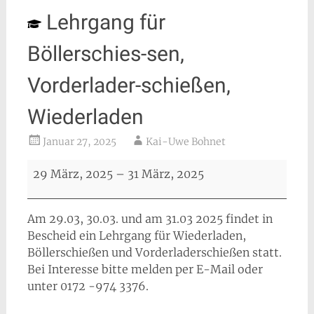
Lehrgang für
Böllerschies-sen,
Vorderlader-schießen,
Wiederladen
Januar 27, 2025
Kai-Uwe Bohnet
Lehrgang
29 März, 2025
–
31 März, 2025
für
Böllerschies-
sen,
Am 29.03, 30.03. und am 31.03 2025 findet in
Vorderlader-
Bescheid ein Lehrgang für Wiederladen,
schießen,
Böllerschießen und Vorderladerschießen statt.
Wiederladen
Bei Interesse bitte melden per E-Mail oder
unter 0172 -974 3376.