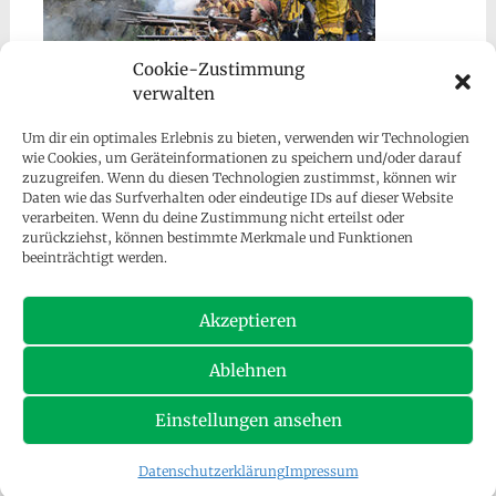
Cookie-Zustimmung
verwalten
Um dir ein optimales Erlebnis zu bieten, verwenden wir Technologien
wie Cookies, um Geräteinformationen zu speichern und/oder darauf
zuzugreifen. Wenn du diesen Technologien zustimmst, können wir
Daten wie das Surfverhalten oder eindeutige IDs auf dieser Website
verarbeiten. Wenn du deine Zustimmung nicht erteilst oder
zurückziehst, können bestimmte Merkmale und Funktionen
beeinträchtigt werden.
Besucher gesamt:
128.286
Akzeptieren
Ablehnen
Einstellungen ansehen
Copyright © 2026
SV Falke Sohren e.V.
. Alle Rechte vorbehalten.
Theme:
Radiate
von ThemeGrill. Präsentiert von
WordPress
.
Datenschutzerklärung
Impressum