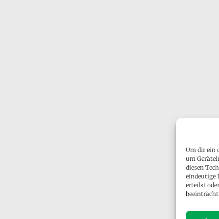
Um dir ein 
um Gerätei
diesen Tech
eindeutige 
erteilst o
beeinträcht