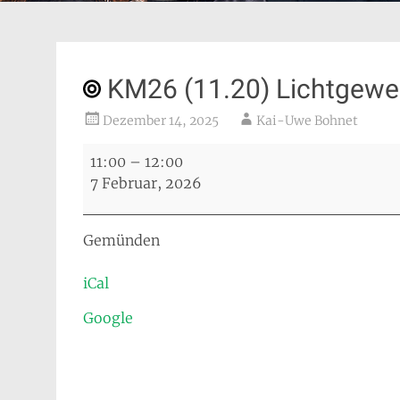
KM26 (11.20) Lichtgeweh
Dezember 14, 2025
Kai-Uwe Bohnet
KM26
11:00
–
12:00
(11.20)
7 Februar, 2026
Lichtgewehr
3-
Stellung
Gemünden
iCal
Google