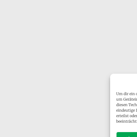
Um dir ein 
um Gerätei
diesen Tech
eindeutige 
erteilst o
beeinträcht