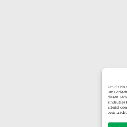
Um dir ein 
um Gerätei
diesen Tech
eindeutige 
erteilst o
beeinträcht