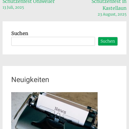
Beitragsnavigation
Schützenfest Ohlweiler
Schützenfest in
13 Juli, 2025
Kastellaun
23 August, 2025
Suchen
Suchen
Neuigkeiten